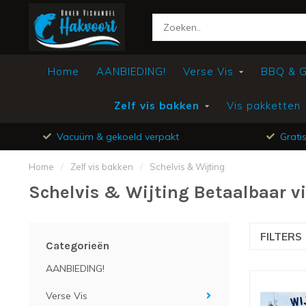
Home
AANBIEDING!
Verse Vis
BBQ & Gr
Zelf vis bakken
Vis pakketten
Vacuüm & gekoeld verpakt
Grati
Home
/
Zelf vis bakken
/
Schelvis & Wijting
Schelvis & Wijting Betaalbaar v
FILTERS
Categorieën
AANBIEDING!
Verse Vis