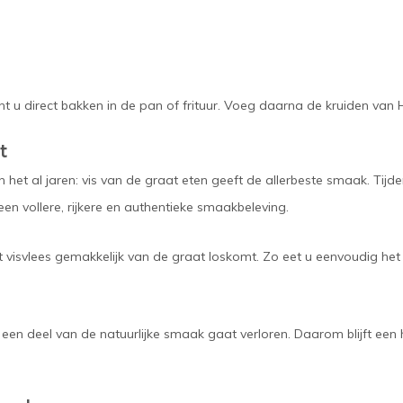
nt u direct bakken in de pan of frituur. Voeg daarna de kruiden van
t
n het al jaren: vis van de graat eten geeft de allerbeste smaak. Tij
n vollere, rijkere en authentieke smaakbeleving.
et visvlees gemakkelijk van de graat loskomt. Zo eet u eenvoudig het
en deel van de natuurlijke smaak gaat verloren. Daarom blijft een h