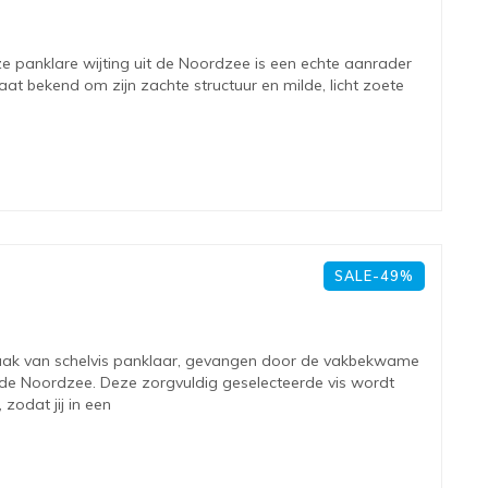
ze panklare wijting uit de Noordzee is een echte aanrader
staat bekend om zijn zachte structuur en milde, licht zoete
SALE-49%
maak van schelvis panklaar, gevangen door de vakbekwame
 de Noordzee. Deze zorgvuldig geselecteerde vis wordt
 zodat jij in een