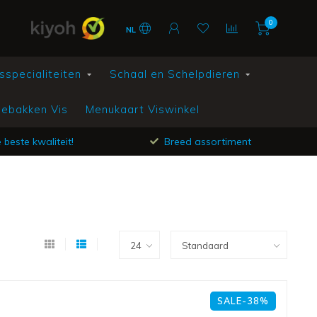
0
NL
sspecialiteiten
Schaal en Schelpdieren
ebakken Vis
Menukaart Viswinkel
beste kwaliteit!
Breed assortiment
SALE-38%