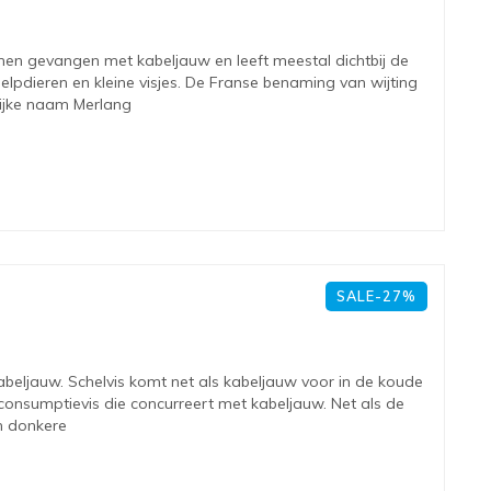
en gevangen met kabeljauw en leeft meestal dichtbij de
pdieren en kleine visjes. De Franse benaming van wijting
lijke naam Merlang
SALE-27%
kabeljauw. Schelvis komt net als kabeljauw voor in de koude
 consumptievis die concurreert met kabeljauw. Net als de
en donkere