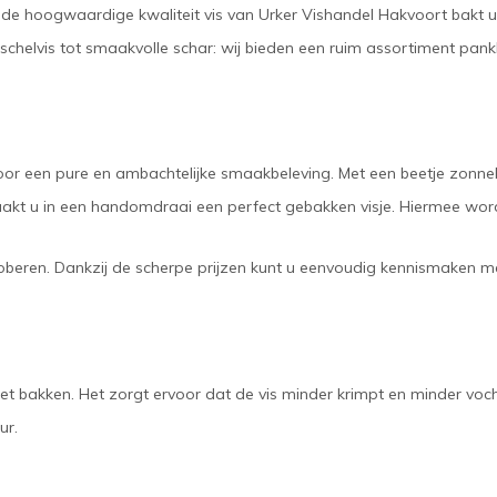
 de hoogwaardige kwaliteit vis van Urker Vishandel Hakvoort bakt u 
n schelvis tot smaakvolle schar: wij bieden een ruim assortiment pan
ok voor een pure en ambachtelijke smaakbeleving. Met een beetje zo
akt u in een handomdraai een perfect gebakken visje. Hiermee wordt
roberen. Dankzij de scherpe prijzen kunt u eenvoudig kennismaken 
t bakken. Het zorgt ervoor dat de vis minder krimpt en minder vocht ve
ur.