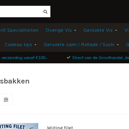
ill Specialiteiten
Overige Vis
Gerookte Vis
Vi
Cadeau tips
Gerookte zalm / Rollade / Sushi
G
s verzending vanaf €100,-
Direct van de Groothandel, de 
isbakken
Wijting filet