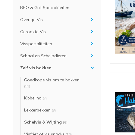
BBQ & Grill Specialiteiten
Overige Vis
Gerookte Vis
Visspecialiteiten
Schaal en Schelpdieren
Zelf vis bakken
Goedkope vis om te bakken
(13)
Kibbeling
(7)
Lekkerbekken
(8)
Schelvis & Wijting
(6)
Visfriet of vis snacks
(13)