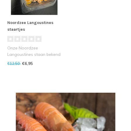
Noordzee Langoustines
staartjes
Onze Noordzee
Langoustines staan bekend
om hun uitzonderlijke
€6,95
€12,50
versheid, stevige ..