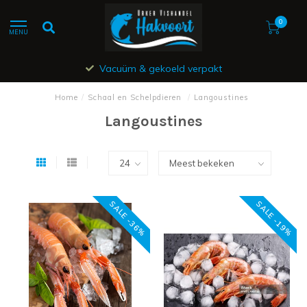
0
MENU
Vacuüm & gekoeld verpakt
Home
/
Schaal en Schelpdieren
/
Langoustines
Langoustines
SALE -36%
SALE -19%