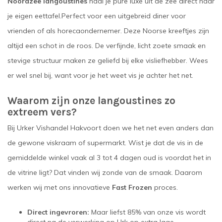
Noordzee langoustines
haal je pure luxe uit de zee direct naar
je eigen eettafel.Perfect voor een uitgebreid diner voor
vrienden of als horecaondernemer. Deze Noorse kreeftjes zijn
altijd een schot in de roos. De verfijnde, licht zoete smaak en
stevige structuur maken ze geliefd bij elke visliefhebber. Wees
er wel snel bij, want voor je het weet vis je achter het net.
Waarom zijn onze langoustines zo
extreem vers?
Bij Urker Vishandel Hakvoort doen we het net even anders dan
de gewone viskraam of supermarkt. Wist je dat de vis in de
gemiddelde winkel vaak al 3 tot 4 dagen oud is voordat het in
de vitrine ligt? Dat vinden wij zonde van de smaak. Daarom
werken wij met ons innovatieve
Fast Frozen
proces.
Direct ingevroren:
Maar liefst 85% van onze vis wordt