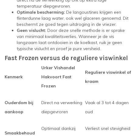
direct na de verwerking op Urk op extra lage
temperatuur diepgevroren.
Optimale bescherming:
De langoustines krijgen een
flinterdunne laag water, ook wel glaceren genoemd. Dit
beschermt ze goed tegen uitdroging in de vriezer.
Geen vislucht:
Door deze snelle methode is er sprake
van minimaal kwaliteitsverlies. Wanneer je de vis
langzaam laat ontdooien in de koelkast, ruik je geen
typische vislucht en proef je pure versheid.
Fast Frozen versus de reguliere viswinkel
Urker Vishandel
Reguliere viswinkel of
Kenmerk
Hakvoort Fast
kraam
Frozen
Ouderdom bij
Direct na verwerking
Vaak al 3 tot 4 dagen
aankoop
diepgevroren
oud
Optimaal dankzij
Verliest snel stevigheid
Smaakbehoud