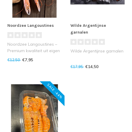
Noordzee Langoustines
Wilde Argentijnse
garnalen
Noordzee Langoustines –
Premium kwaliteit uit eigen
Wilde Argentijnse garnalen
wateren
€7,95
€12,50
€14,50
€17,95
Onze Noordzee L..
SALE -44%