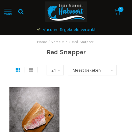
0
MENU
Vacuüm & gekoeld verpakt
Home
/
Verse Vis
/
Red Snapper
Red Snapper