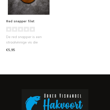
Red snapper filet
De red snapper is een
straalvinnige vis die
afkomstig is uit de
€5,95
Atlantische Ocea..