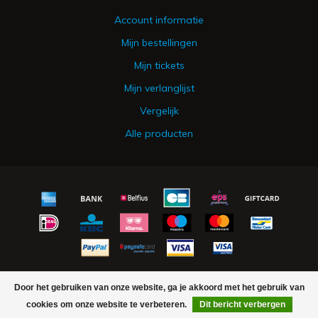
Account informatie
Mijn bestellingen
Mijn tickets
Mijn verlanglijst
Vergelijk
Alle producten
© Copyright 2026 Urker Vishandel Hakvoort - Powered by
Lightspeed
Door het gebruiken van onze website, ga je akkoord met het gebruik van
- Theme by
Dyvelopment
cookies om onze website te verbeteren.
Dit bericht verbergen
FILTERS