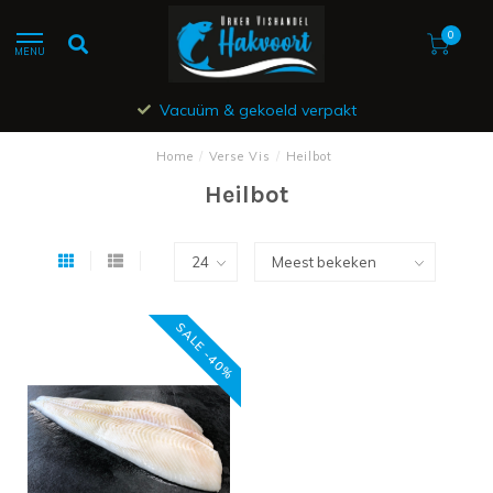
0
MENU
Vacuüm & gekoeld verpakt
Home
/
Verse Vis
/
Heilbot
Heilbot
SALE -40%