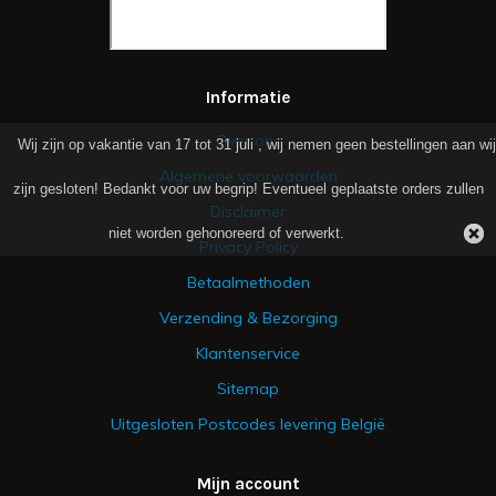
Informatie
Over ons
Wij zijn op vakantie van 17 tot 31 juli , wij nemen geen bestellingen aan wij
Algemene voorwaarden
zijn gesloten! Bedankt voor uw begrip! Eventueel geplaatste orders zullen
Disclaimer
niet worden gehonoreerd of verwerkt.
Privacy Policy
Betaalmethoden
Verzending & Bezorging
Klantenservice
Sitemap
Uitgesloten Postcodes levering België
Mijn account