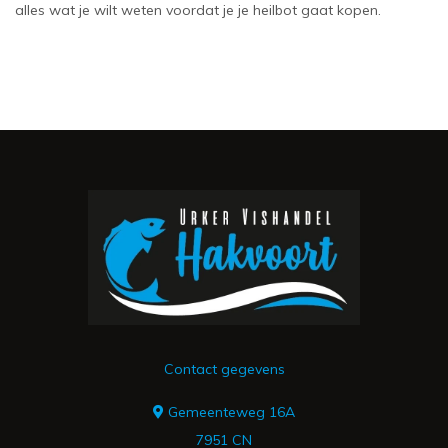
alles wat je wilt weten voordat je je
heilbot gaat kopen
.
Contact gegevens
Gemeenteweg 16A
7951 CN