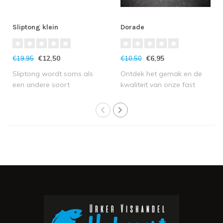
Sliptong klein
Dorade
€12,50
€6,95
€19,95
€10,50
Sliptong wordt soms als
Ontdek het gemak en de
een andere soort
kwaliteit van onze fast
beschouwd dan zeeto..
frozen dorade..