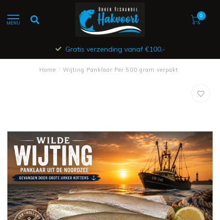
0
MENU
Gratis verzending vanaf €100,-
Home
/
Wijting Panklaar Per 500 gram verpakt