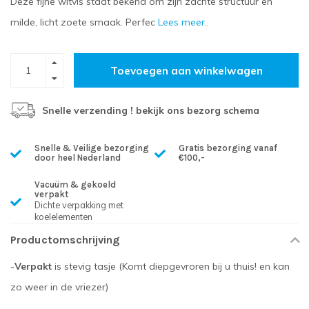
Deze fijne witvis staat bekend om zijn zachte structuur en
milde, licht zoete smaak. Perfec
Lees meer..
Toevoegen aan winkelwagen
Snelle verzending ! bekijk ons bezorg schema
Snelle & Veilige bezorging
Gratis bezorging vanaf
door heel Nederland
€100,-
Vacuüm & gekoeld
verpakt
Dichte verpakking met
koelelementen
Productomschrijving
-
Verpakt
is stevig tasje (Komt diepgevroren bij u thuis! en kan
zo weer in de vriezer)