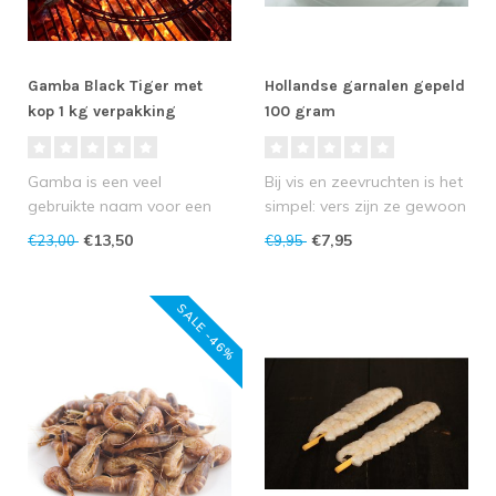
Gamba Black Tiger met
Hollandse garnalen gepeld
kop 1 kg verpakking
100 gram
Gamba is een veel
Bij vis en zeevruchten is het
gebruikte naam voor een
simpel: vers zijn ze gewoon
grote groep garnalen uit
het lekkerst! Geen won..
€13,50
€7,95
€23,00
€9,95
één familie..
SALE -46%