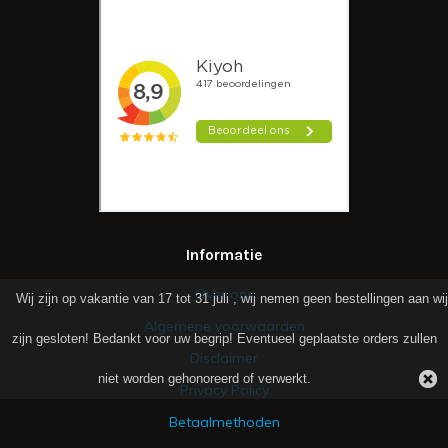
Informatie
Over ons
Wij zijn op vakantie van 17 tot 31 juli , wij nemen geen bestellingen aan wij
Algemene voorwaarden
zijn gesloten! Bedankt voor uw begrip! Eventueel geplaatste orders zullen
Disclaimer
niet worden gehonoreerd of verwerkt.
Privacy Policy
Betaalmethoden