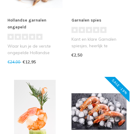
Hollandse garnalen
Garnalen spies
ongepeld
Kant en klare Garnalen
spiesjes, heerlijk te
Waar kun je de verste
combineren met marinade.
ongepelde Hollandse
€2,50
Ideaal ..
garnalen kopen? Bij een
€12,95
€24,00
visspecialist ..
SALE -19%