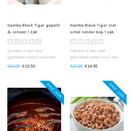
Gamba Black Tiger gepeld
Gamba Black Tiger met
& schoon 1 Zak
schel zonder kop 1 zak
Gamba is een veel
Gamba is een veel
gebruikte naam voor een
gebruikte naam voor een
grote groep garnalen uit
grote groep garnalen uit
€19,50
€14,95
€32,00
€27,00
één familie..
één familie..
SALE -41%
SALE -20%