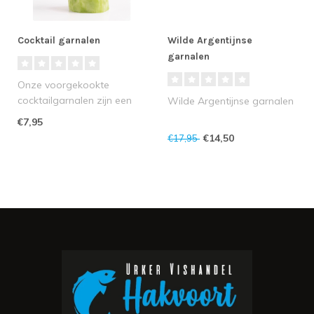
Cocktail garnalen
Wilde Argentijnse
garnalen
Onze voorgekookte
cocktailgarnalen zijn een
Wilde Argentijnse garnalen
heerlijke traktatie uit de
€7,95
zee, boor..
€14,50
€17,95