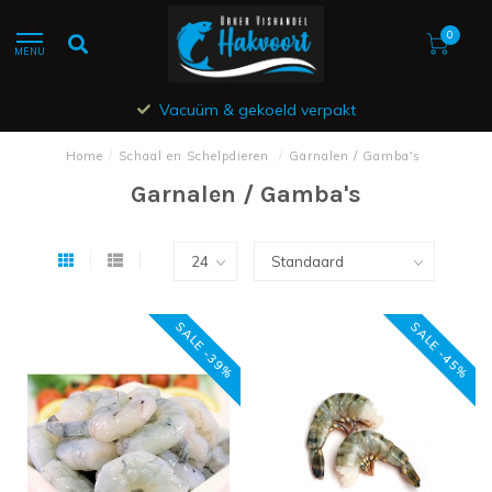
0
MENU
Vacuüm & gekoeld verpakt
Home
/
Schaal en Schelpdieren
/
Garnalen / Gamba's
Garnalen / Gamba's
SALE -39%
SALE -45%