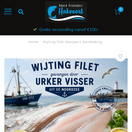
0
MENU
Gratis verzending vanaf €100,-
Home
/
Wijting filet Voorjaars Aanbieding