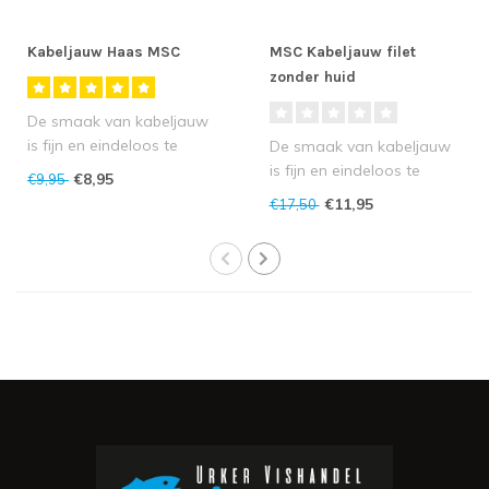
Kabeljauw Haas MSC
MSC Kabeljauw filet
zonder huid
De smaak van kabeljauw
is fijn en eindeloos te
De smaak van kabeljauw
combineren. Kabeljauw
is fijn en eindeloos te
€8,95
€9,95
kan goed wo..
combineren. Kabeljauw
€11,95
€17,50
kan goed wo..