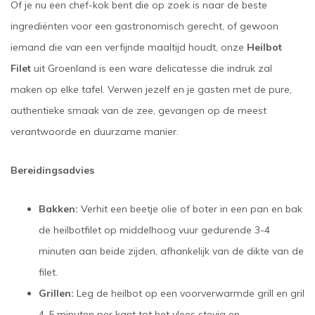
Of je nu een chef-kok bent die op zoek is naar de beste
ingrediënten voor een gastronomisch gerecht, of gewoon
iemand die van een verfijnde maaltijd houdt, onze
Heilbot
Filet
uit Groenland is een ware delicatesse die indruk zal
maken op elke tafel. Verwen jezelf en je gasten met de pure,
authentieke smaak van de zee, gevangen op de meest
verantwoorde en duurzame manier.
Bereidingsadvies
Bakken:
Verhit een beetje olie of boter in een pan en bak
de heilbotfilet op middelhoog vuur gedurende 3-4
minuten aan beide zijden, afhankelijk van de dikte van de
filet.
Grillen:
Leg de heilbot op een voorverwarmde grill en gril
4-5 minuten per kant tot het vlees stevig en