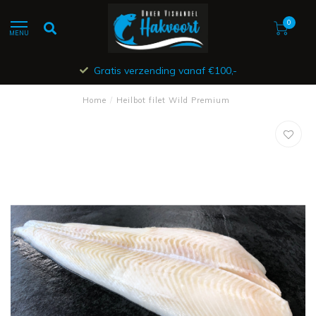
0
MENU
Gratis verzending vanaf €100,-
Home
/
Heilbot filet Wild Premium