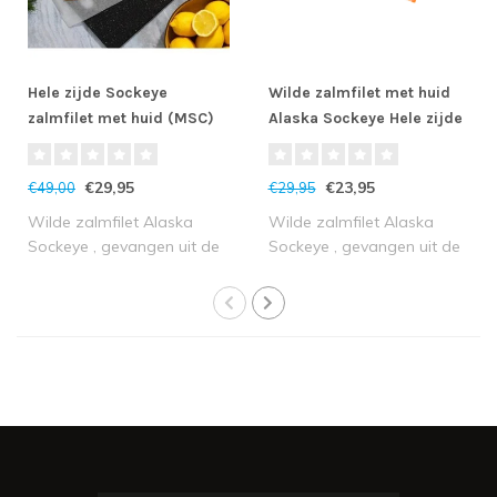
Hele zijde Sockeye
Wilde zalmfilet met huid
zalmfilet met huid (MSC)
Alaska Sockeye Hele zijde
(MSC)
€29,95
€23,95
€49,00
€29,95
Wilde zalmfilet Alaska
Wilde zalmfilet Alaska
Sockeye , gevangen uit de
Sockeye , gevangen uit de
koude rivie..
koude rivie..