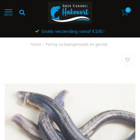
0
MENU
Gratis verzending vanaf €100,-
Home
/
Paling (schoongemaakt en gevild)