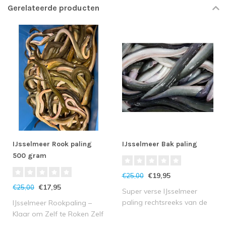
Gerelateerde producten
IJsselmeer Rook paling
IJsselmeer Bak paling
500 gram
€19,95
€25,00
€17,95
€25,00
Super verse IJsselmeer
paling rechtsreeks van de
IJsselmeer Rookpaling –
IJsselmeera..
Klaar om Zelf te Roken Zelf
de au..