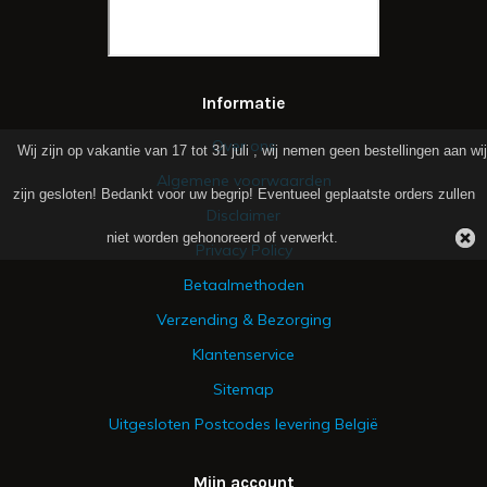
Informatie
Over ons
Wij zijn op vakantie van 17 tot 31 juli , wij nemen geen bestellingen aan wij
Algemene voorwaarden
zijn gesloten! Bedankt voor uw begrip! Eventueel geplaatste orders zullen
Disclaimer
niet worden gehonoreerd of verwerkt.
Privacy Policy
Betaalmethoden
Verzending & Bezorging
Klantenservice
Sitemap
Uitgesloten Postcodes levering België
Mijn account