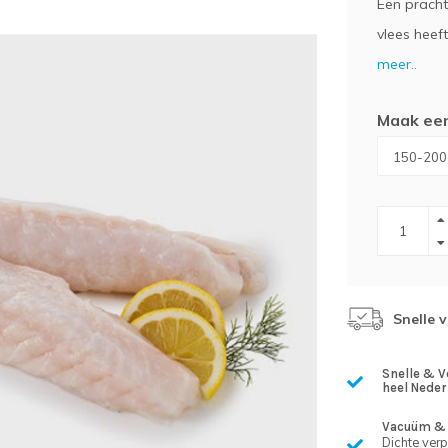
Een pracht
vlees heeft
meer..
Maak ee
Snelle 
Snelle & V
heel Neder
Vacuüm & 
Dichte ver