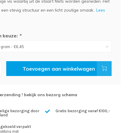
ige vis waarbij uit de staart filets worden gesneden. Het
 een stevig structuur en een licht zoutige smaak..
Lees
n keuze:
*
Toevoegen aan winkelwagen
verzending ! bekijk ons bezorg schema
eilige bezorging door
Gratis bezorging vanaf €100,-
land
gekoeld verpakt
pakking met