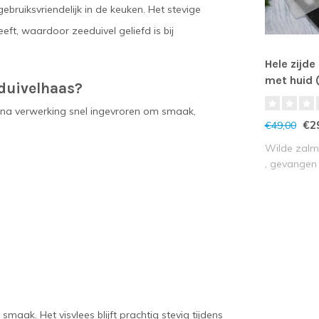
ebruiksvriendelijk in de keuken. Het stevige
eft, waardoor zeeduivel geliefd is bij
Hele zijde
met huid 
eduivelhaas?
 na verwerking snel ingevroren om smaak,
€2
€49,00
Wilde zalmf
, gevangen u
n
maak. Het visvlees blijft prachtig stevig tijdens