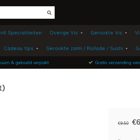
ill Specialiteiten
Overige Vis
Gerookte Vis
Vi
Cadeau tips
Gerookte zalm / Rollade / Sushi
G
uüm & gekoeld verpakt
Gratis verzending van
t)
€6
€9,50