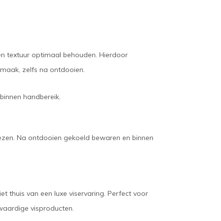
 en textuur optimaal behouden. Hierdoor
smaak, zelfs na ontdooien.
t binnen handbereik.
iezen. Na ontdooien gekoeld bewaren en binnen
t thuis van een luxe viservaring. Perfect voor
gwaardige visproducten.