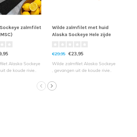
 Sockeye zalmfilet
Wilde zalmfilet met huid
Zalm
(MSC)
Alaska Sockeye Hele zijde
(MSC)
€7,
9,95
€23,95
€29,95
Deze
onge
ilet Alaska Sockeye
Wilde zalmfilet Alaska Sockeye
it de koude rivie..
, gevangen uit de koude rivie..