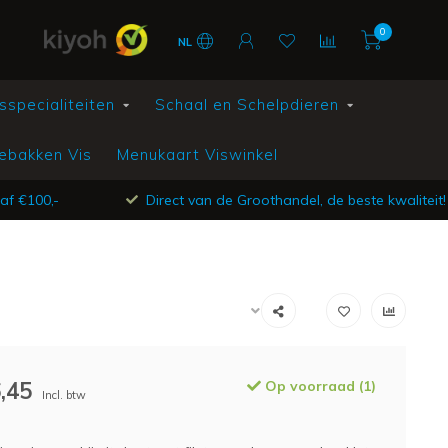
0
NL
sspecialiteiten
Schaal en Schelpdieren
ebakken Vis
Menukaart Viswinkel
af €100,-
Direct van de Groothandel, de beste kwaliteit!
,45
Op voorraad (1)
Incl. btw