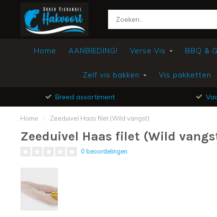
Home
AANBIEDING!
Verse Vis
BBQ & Gr
Zelf vis bakken
Vis pakketten
Breed assortiment
Vac
Home
/
Zeeduivel Haas filet (Wild vangst)
Zeeduivel Haas filet (Wild vangs
0 beoordelingen