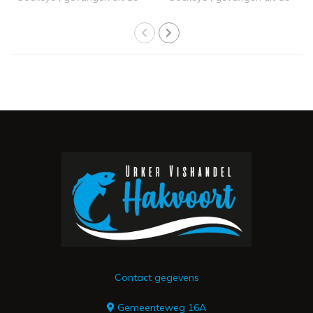
koude rivie..
koude rivie..
Contact gegevens
Gemeenteweg 16A