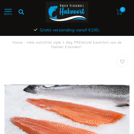
0
MENU
Gratis verzending vanaf €100,-
Home
/
Hele zalmfilet zijde 1,6kg PREMIUM kwaliteit van de
Faeröer Eilanden!