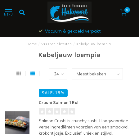
0
MENU
Vacuüm & gekoeld verpakt
Home
/
Visspecialiteiten
/
Kabeljauw loempia
Kabeljauw loempia
SALE-18%
Crushi Salmon 1 Rol
Salmon Crushi is crunchy sushi. Hoogwaardige
verse ingrediënten voorzien van een smaakvol,
krokant jasje. Exclusief, uniek en stijlvol.