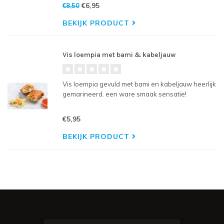
Crushi is er in drie smaaksensaties. California
€6,95
€8,50
Crushi, Vega Crushi en Salmon Crushi. Met een
relatief lage hoeveelhei
BEKIJK PRODUCT
Vis loempia met bami & kabeljauw
Vis loempia gevuld met bami en kabeljauw heerlijk
gemarineerd. een ware smaak sensatie!
€5,95
BEKIJK PRODUCT