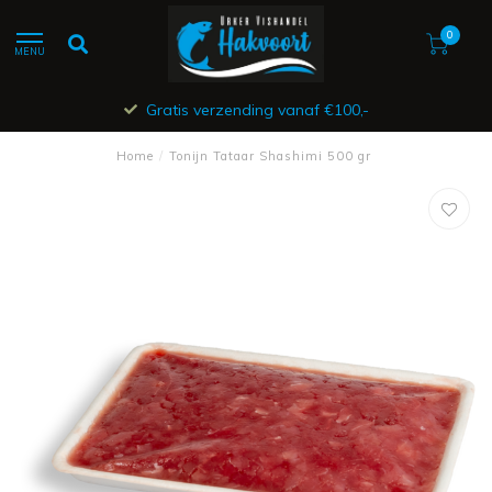
0
MENU
Gratis verzending vanaf €100,-
Home
/
Tonijn Tataar Shashimi 500 gr