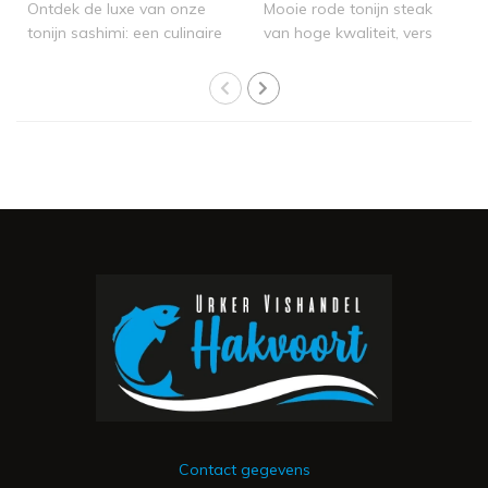
Ontdek de luxe van onze
Mooie rode tonijn steak
tonijn sashimi: een culinaire
van hoge kwaliteit, vers
ervar..
ingevroren ..
Contact gegevens