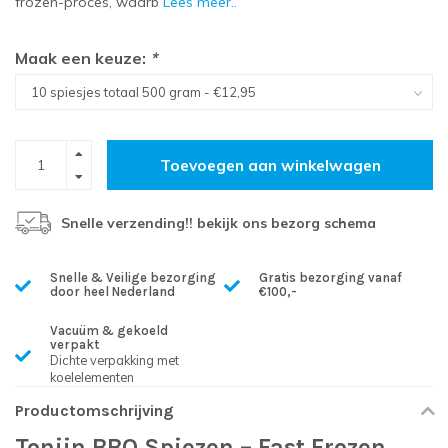
frozen-proces, waarb
Lees meer..
Maak een keuze:
*
Toevoegen aan winkelwagen
Snelle verzending!! bekijk ons bezorg schema
Snelle & Veilige bezorging
Gratis bezorging vanaf
door heel Nederland
€100,-
Vacuüm & gekoeld
verpakt
Dichte verpakking met
koelelementen
Productomschrijving
Tonijn BBQ Spiezen – Fast Frozen