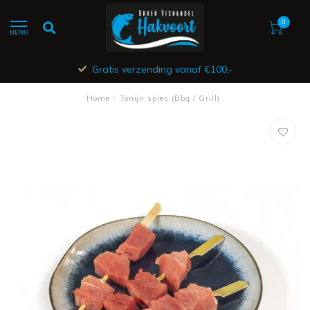
0
MENU
Gratis verzending vanaf €100,-
Home
/
Tonijn spies (Bbq / Grill)