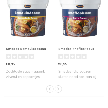
Smedes Remouladesaus
Smedes knoflooksaus
€8,95
€8,95
Zachtgele saus - augurk,
Smedes (dip)sauzen
zilverui en kappertjes -
sluiten naadloos aan bij
friszure r..
gebakken vis en ..