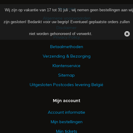
Over ons
Wij zijn op vakantie van 17 tot 31 juli , wij nemen geen bestellingen aan wij
Algemene voorwaarden
zijn gesloten! Bedankt voor uw begrip! Eventueel geplaatste orders zullen
Disclaimer
niet worden gehonoreerd of verwerkt.
Privacy Policy
Betaalmethoden
Verzending & Bezorging
Klantenservice
Sitemap
Uitgesloten Postcodes levering België
Mijn account
Account informatie
Mijn bestellingen
Mijn tickets