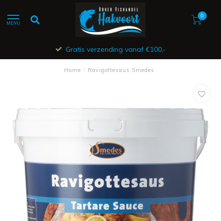
0
MENU
Gratis verzending vanaf €100,-
Home
/
Ravigottesaus Smedes