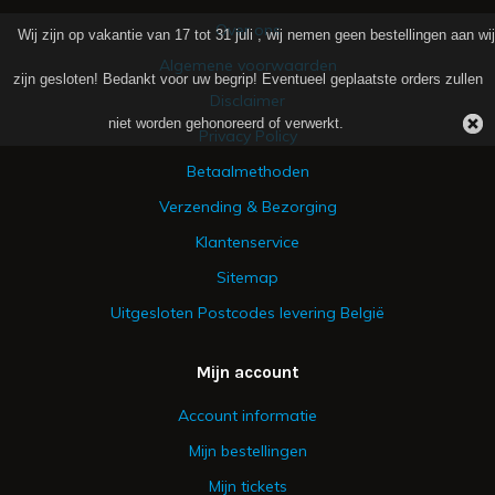
Over ons
Wij zijn op vakantie van 17 tot 31 juli , wij nemen geen bestellingen aan wij
Algemene voorwaarden
zijn gesloten! Bedankt voor uw begrip! Eventueel geplaatste orders zullen
Disclaimer
niet worden gehonoreerd of verwerkt.
Privacy Policy
Betaalmethoden
Verzending & Bezorging
Klantenservice
Sitemap
Uitgesloten Postcodes levering België
Mijn account
Account informatie
Mijn bestellingen
Mijn tickets