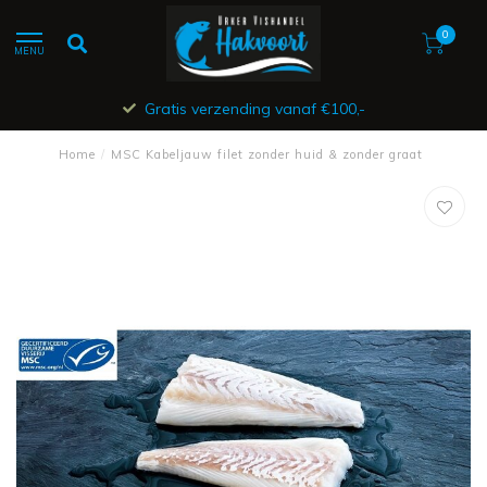
0
MENU
Gratis verzending vanaf €100,-
Home
/
MSC Kabeljauw filet zonder huid & zonder graat