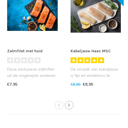
Zalmfilet met huid
Kabeljauw Haas MSC
Deze exclusieve zalmfilet
De smaak van kabeljauw
uit de ongerepte wateren
is fijn en eindeloos te
van de Faeröer Eilanden
combineren. Kabeljauw
€7,95
€8,95
€9,95
staa..
kan goed wo..