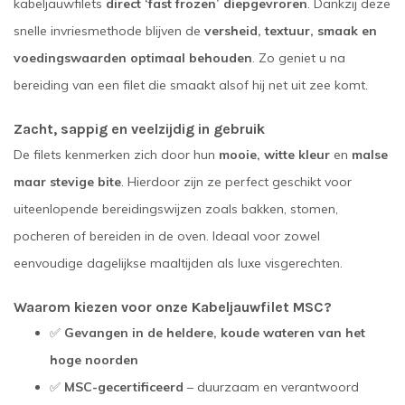
kabeljauwfilets
direct ‘fast frozen’ diepgevroren
. Dankzij deze
snelle invriesmethode blijven de
versheid, textuur, smaak en
voedingswaarden optimaal behouden
. Zo geniet u na
bereiding van een filet die smaakt alsof hij net uit zee komt.
Zacht, sappig en veelzijdig in gebruik
De filets kenmerken zich door hun
mooie, witte kleur
en
malse
maar stevige bite
. Hierdoor zijn ze perfect geschikt voor
uiteenlopende bereidingswijzen zoals bakken, stomen,
pocheren of bereiden in de oven. Ideaal voor zowel
eenvoudige dagelijkse maaltijden als luxe visgerechten.
Waarom kiezen voor onze Kabeljauwfilet MSC?
✅
Gevangen in de heldere, koude wateren van het
hoge noorden
✅
MSC-gecertificeerd
– duurzaam en verantwoord