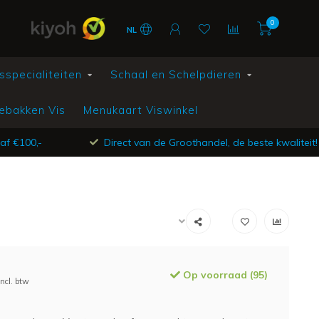
0
NL
sspecialiteiten
Schaal en Schelpdieren
ebakken Vis
Menukaart Viswinkel
af €100,-
Direct van de Groothandel, de beste kwaliteit!
Op voorraad (95)
Incl. btw