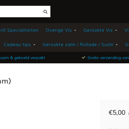
ill Specialiteiten
Overige Vis
Gerookte Vis
Vi
Cadeau tips
Gerookte zalm / Rollade / Sushi
G
uüm & gekoeld verpakt
Gratis verzending van
ram)
€5,00