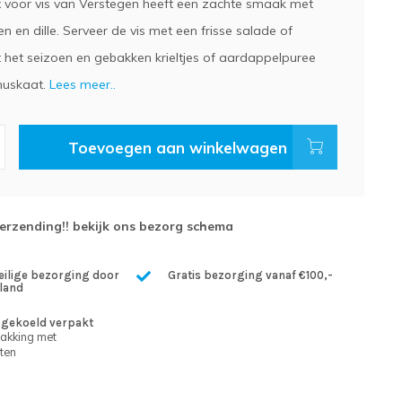
 voor vis van Verstegen heeft een zachte smaak met
oen en dille. Serveer de vis met een frisse salade of
t het seizoen en gebakken krieltjes of aardappelpuree
uskaat.
Lees meer..
Toevoegen aan winkelwagen
verzending!! bekijk ons bezorg schema
eilige bezorging door
Gratis bezorging vanaf €100,-
land
gekoeld verpakt
pakking met
ten