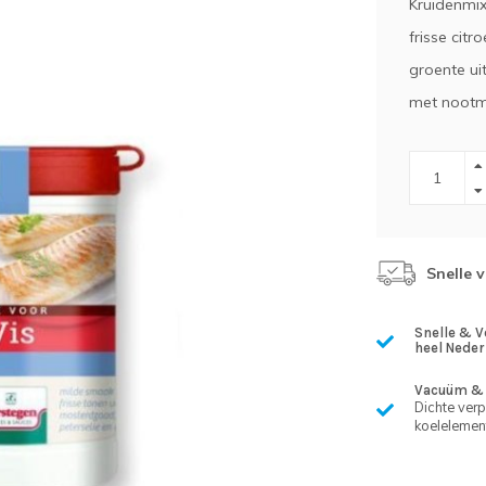
Kruidenmix
frisse citr
groente ui
met nootm
Snelle 
Snelle & V
heel Neder
Vacuüm & 
Dichte ver
koelelemen