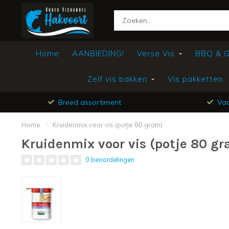
Home
AANBIEDING!
Verse Vis
BBQ & Gr
Zelf vis bakken
Vis pakketten
Breed assortiment
Vac
Home
/
Kruidenmix voor vis (potje 80 gram)
Kruidenmix voor vis (potje 80 g
0 beoordelingen