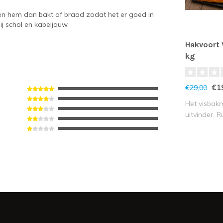
t en hem dan bakt of braad zodat het er goed in
ij schol en kabeljauw.
Hakvoort 
kg
€1
€29,00
Het visbak
uitvinder. 
garantie vo.