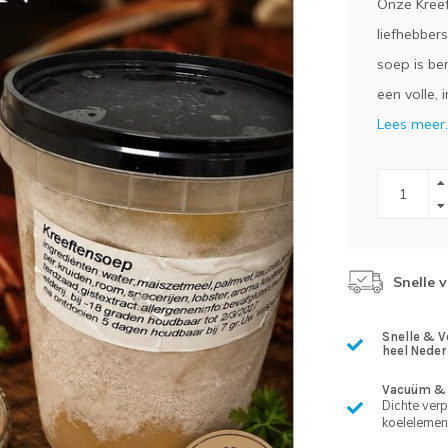
Onze Kreef
liefhebber
soep is be
een volle,
Lees meer.
Snelle 
Snelle & V
heel Neder
Vacuüm & 
Dichte ver
koelelemen