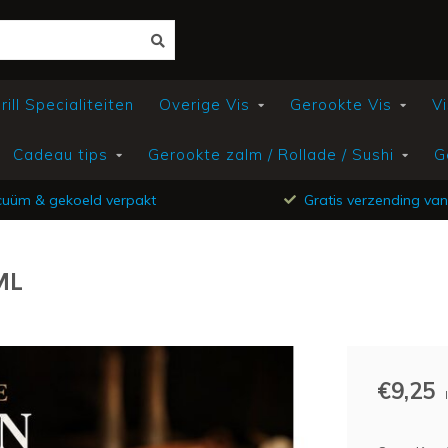
ill Specialiteiten
Overige Vis
Gerookte Vis
Vi
Cadeau tips
Gerookte zalm / Rollade / Sushi
G
uüm & gekoeld verpakt
Gratis verzending van
ML
€9,25