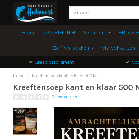
Home
AANBIEDING!
Verse Vis
BBQ & Gr
Zelf vis bakken
Vis pakketten
Breed assortiment
Vac
Home
/
Kreeftensoep kant en klaar 500 ML
Kreeftensoep kant en klaar 500 
0 beoordelingen