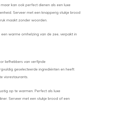
r, maar kan ook perfect dienen als een luxe
egenheid. Serveer met een knapperig stukje brood
indruk maakt zonder woorden.
s een warme omhelzing van de zee, verpakt in
or liefhebbers van verfijnde
rgvuldig geselecteerde ingrediënten en heeft
e visrestaurants.
ustig op te warmen. Perfect als luxe
n diner. Serveer met een stukje brood of een