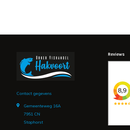
Reviews
Contact gegevens
Gemeenteweg 16A
7951 CN
Staphorst