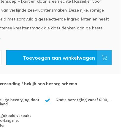
tensoep – kant en klaar is een echte klassieker voor
s van verfijnde zeevruchtensmaken. Deze rijke, romige
reid met zorgvuldig geselecteerde ingrediënten en heeft
 intense kreeftensmaak die doet denken aan de beste
.
Toevoegen aan winkelwagen
verzending ! bekijk ons bezorg schema
eilige bezorging door
Gratis bezorging vanaf €100,-
land
gekoeld verpakt
pakking met
ten