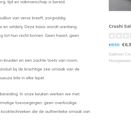
rg, tijd en vakmanschap is bereid.
ouillon van verse kreeft, zorgvuldig
Crushi Sa
 en selderij. Deze basis wordt urenlang
dig tot hun recht komen. Geen haast, geen
€6,
€8,50
Salmon Crus
an kruiden en een zachte toets van room,
Hoogwaardi
ansluit bij de krachtige zee-smaak van de
ueuze bite in elke lepel.
 bereiding. In onze keuken werken we met
stmatige toevoegingen, geen overbodige
ele kooktechnieken die de authentieke smaak van