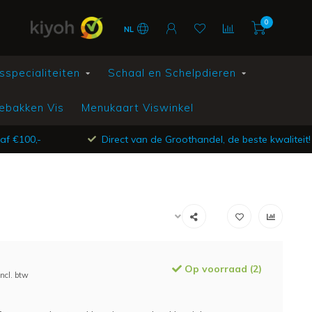
0
NL
sspecialiteiten
Schaal en Schelpdieren
ebakken Vis
Menukaart Viswinkel
af €100,-
Direct van de Groothandel, de beste kwaliteit!
Op voorraad (2)
Incl. btw