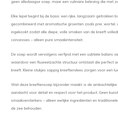
geen alledaagse soep, maar een culinaire beleving die met zo
Elke lepel begint bij de basis: een rijke, langzaam getrokken b
gecombineerd met aromatische groenten zoals prei, wortel, ui
ingekookt zodat alle diepe, volle smaken van de kreeft volle
concessies – alleen pure smaakintensiteit.
De soep wordt vervolgens verfijnd met een subtiele balans v
waardoor een fluweelzachte structuur ontstaat die perfect a
kreeft. Kleine stukjes sappig kreeftenvlees zorgen voor een lux
Wat deze kreeftensoep bijzonder maakt, is de ambachtelijke
aandacht voor detail en respect voor het product. Geen kun
smaakversterkers – alleen eerlijke ingrediënten en tradition
de zee behouden.