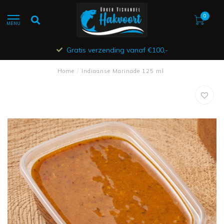
0
MENU
Gratis verzending vanaf €100,-
Home
/
Indiaanse Marinade 125 ml