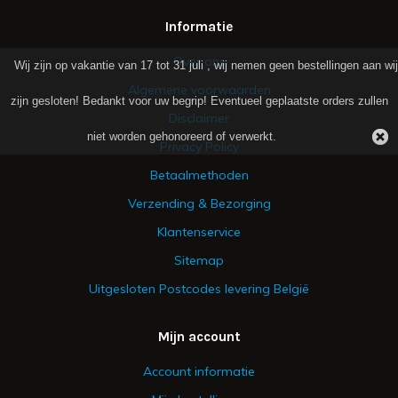
Informatie
Over ons
Wij zijn op vakantie van 17 tot 31 juli , wij nemen geen bestellingen aan wij
Algemene voorwaarden
zijn gesloten! Bedankt voor uw begrip! Eventueel geplaatste orders zullen
Disclaimer
niet worden gehonoreerd of verwerkt.
Privacy Policy
Betaalmethoden
Verzending & Bezorging
Klantenservice
Sitemap
Uitgesloten Postcodes levering België
Mijn account
Account informatie