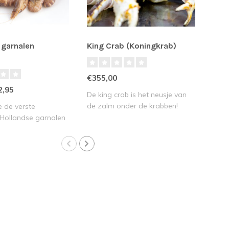
 garnalen
King Crab (Koningkrab)
Noo
€355,00
€9,9
2,95
De king crab is het neusje van
Noor
de zalm onder de krabben!
haute
 de verste
Dez..
jouw.
Hollandse garnalen