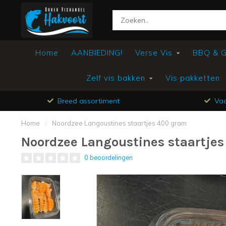
Home
AANBIEDING!
Verse Vis
BBQ & Gr
Zelf vis bakken
Vis pakketten
Breed assortiment
Vac
Home
/
Noordzee Langoustines staartjes 400 gram
Noordzee Langoustines staartje
0 beoordelingen