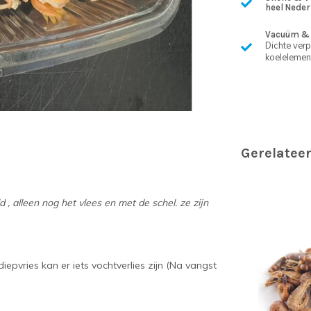
heel Neder
Vacuüm & 
Dichte ver
koelelemen
Gerelatee
 , alleen nog het vlees en met de schel. ze zijn
iepvries kan er iets vochtverlies zijn (Na vangst