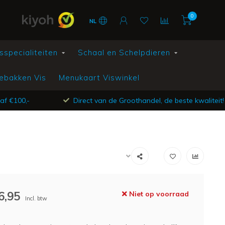
0
NL
sspecialiteiten
Schaal en Schelpdieren
ebakken Vis
Menukaart Viswinkel
af €100,-
Direct van de Groothandel, de beste kwaliteit!
6,95
Niet op voorraad
Incl. btw