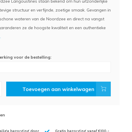
zee Langoustines staan bekend om hun uitzonderlijke
stevige structuur en verfijnde, zoetige smaak. Gevangen in
schone wateren van de Noordzee en direct na vangst
garanderen ze de hoogste kwaliteit en een authentieke
.
rking voor de bestelling:
Toevoegen aan winkelwagen
gen
eilige bezorging door
Gratis bezorging vanaf €100,-