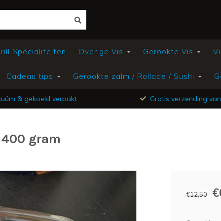
ill Specialiteiten
Overige Vis
Gerookte Vis
Vi
Cadeau tips
Gerookte zalm / Rollade / Sushi
G
uüm & gekoeld verpakt
Gratis verzending van
s 400 gram
€
€12,50