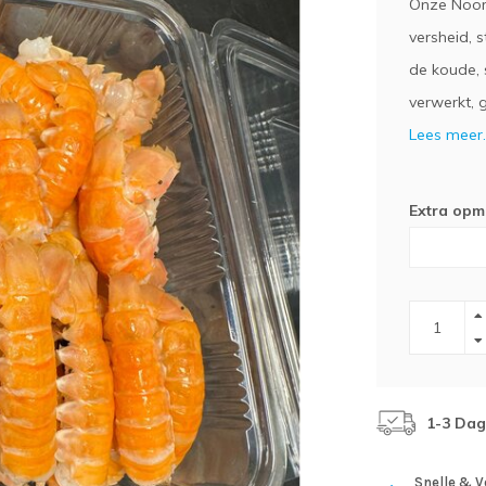
Onze Noord
versheid, 
de koude, 
verwerkt, 
Lees meer.
Extra opme
1-3 Da
Snelle & V