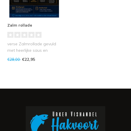
Zalm rollade
verse Zalmrollade gevuld
met heerlijke saus en
gekruid!
€22,95
€28,00
1 zalmrollade is onge..