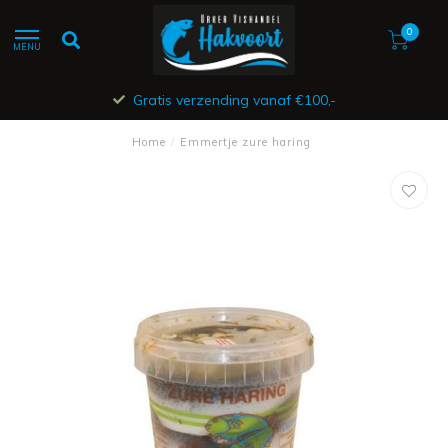
0
MENU
Gratis verzending vanaf €100,-
Home
/
Emmertje zure haring