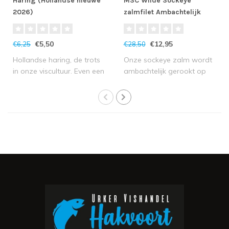
Haring (Hollandse nieuwe
MSC Wilde Sockeye
2026)
zalmfilet Ambachtelijk
Koud gerookt
€5,50
€12,95
€6,25
€28,50
Hollandse haring, de trots
Onze sockeye zalm wordt
in onze viscultuur. Even een
ambachtelijk gerookt op
hari..
traditionele..