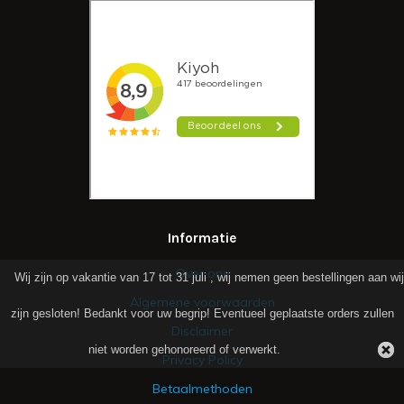
Informatie
Over ons
Wij zijn op vakantie van 17 tot 31 juli , wij nemen geen bestellingen aan wij
Algemene voorwaarden
zijn gesloten! Bedankt voor uw begrip! Eventueel geplaatste orders zullen
Disclaimer
niet worden gehonoreerd of verwerkt.
Privacy Policy
Betaalmethoden