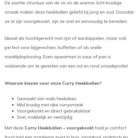
De zachte structuur van de vis en de warme, licht kruidige
smaak maken deze heekballen geliefd bij jong en oud. Doordat
ze al zijn voorgekookt, zijn ze snel en eenvoudig te bereiden.
Ideaal als hoofdgerecht met rijst of aardappelen, maar ook
perfect voor bijgerechten, buffetten of als snelle
maaltijdoplossing. Even opwarmen in saus of pan is
voldoende om te genieten van een vol en rond smaakprofiel.
Waarom kiezen voor onze Curry Heekballen?
Gemaakt van mals heekvlees
Mild kruidig met rijke currysmaak
Voorgekookt en direct gebruiksklaar
Snel, makkelijk en veelzijdig
Met deze
Curry Heekballen – voorgekookt
haal je comfort
food met een maritieme twist in huis: smaakvol, praktisch en