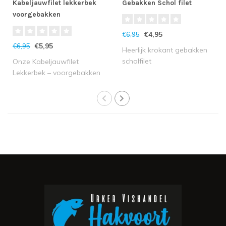
Kabeljauwfilet lekkerbek
Gebakken Schol filet
voorgebakken
€4,95
€6,95
€5,95
€6,95
Heerlijk krokant gebakken
scholfilet
Onze Kabeljauwfilet
Lekkerbek – voorgebakken
(200/250 g) is ..