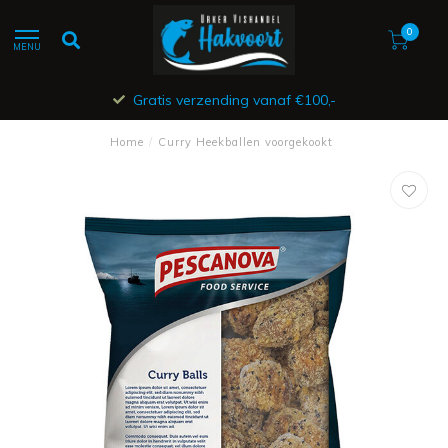
0
MENU
Gratis verzending vanaf €100,-
Home
/
Curry Heekballen voorgekookt