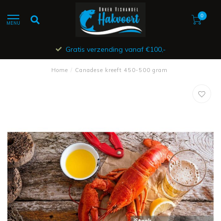
0
MENU
Gratis verzending vanaf €100,-
Home
/
Canadese kreeft 450-500 gram