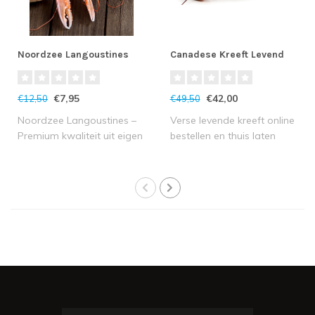
Noordzee Langoustines
Canadese Kreeft Levend
€7,95
€42,00
€12,50
€49,50
Noordzee Langoustines –
Verse levende kreeft online
Premium kwaliteit uit eigen
bestellen en thuis laten
wateren ..
bezorge..