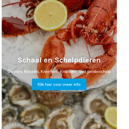
Schaal en Schelpdieren
Oesters, Mossels, Kreeften , Krabben , Sint jacobsschelp
Klik hier voor meer info