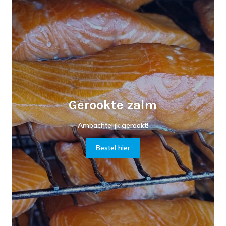
Gerookte zalm
Ambachtelijk gerookt!
Bestel hier