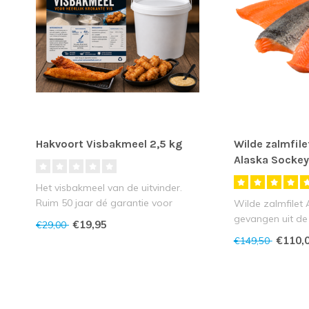
Hakvoort Visbakmeel 2,5 kg
Wilde zalmfile
Alaska Sockey
Het visbakmeel van de uitvinder.
Ruim 50 jaar dé garantie voor
Wilde zalmfilet 
goudgebakken kib..
gevangen uit de 
€19,95
€29,00
Alaska! Direc..
€110,
€149,50