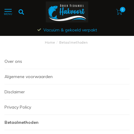
0
MENU
Vacuüm & gekoeld verpakt
Home
/
Betaalmethoden
Over ons
Algemene voorwaarden
Disclaimer
Privacy Policy
Betaalmethoden